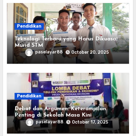
Pendidikan
Teknologi Terbaru yang Harus Dikuasai
Murid STM
paselayar88
October 20, 2025
Pendidikan
Debat dan Argumen: Keterampilan
Penting di Sekolah Masa Kini
paselayar88
October 17, 2025