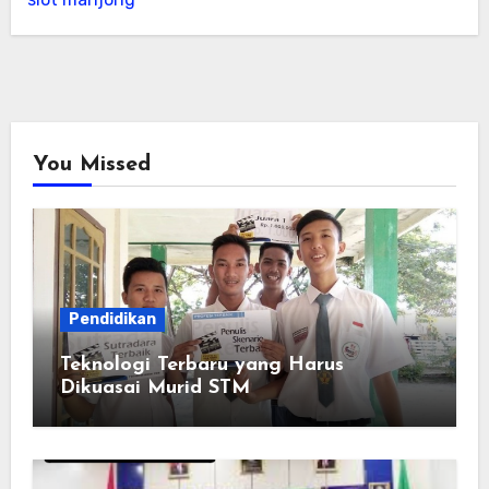
You Missed
Pendidikan
Teknologi Terbaru yang Harus
Dikuasai Murid STM