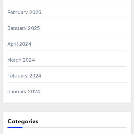
February 2025
January 2025
April 2024
March 2024
February 2024
January 2024
Categories