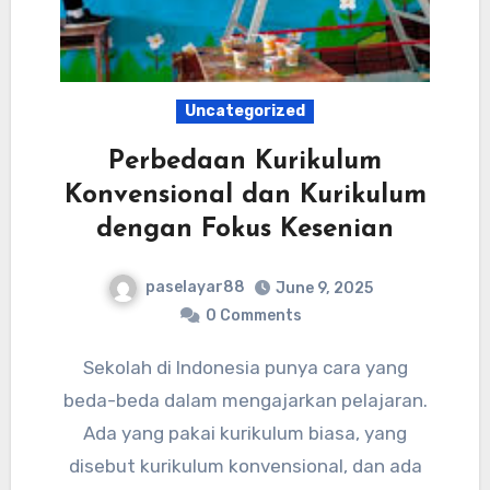
Uncategorized
Perbedaan Kurikulum
Konvensional dan Kurikulum
dengan Fokus Kesenian
paselayar88
June 9, 2025
0 Comments
Sekolah di Indonesia punya cara yang
beda-beda dalam mengajarkan pelajaran.
Ada yang pakai kurikulum biasa, yang
disebut kurikulum konvensional, dan ada