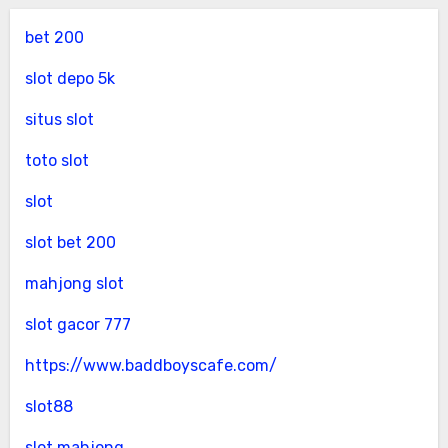
bet 200
slot depo 5k
situs slot
toto slot
slot
slot bet 200
mahjong slot
slot gacor 777
https://www.baddboyscafe.com/
slot88
slot mahjong