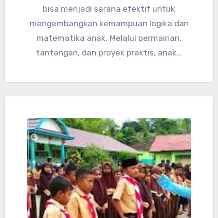
bisa menjadi sarana efektif untuk
mengembangkan kemampuan logika dan
matematika anak. Melalui permainan,
tantangan, dan proyek praktis, anak…