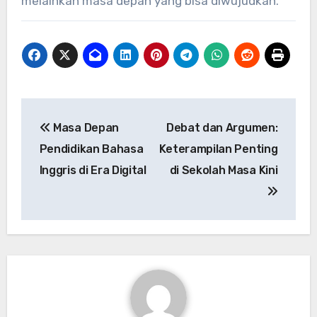
melainkan masa depan yang bisa diwujudkan.
Post
Masa Depan
Debat dan Argumen:
navigation
Pendidikan Bahasa
Keterampilan Penting
Inggris di Era Digital
di Sekolah Masa Kini