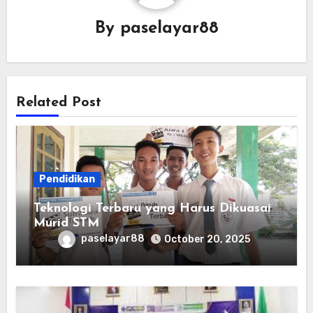
By
paselayar88
Related Post
Pendidikan
Teknologi Terbaru yang Harus Dikuasai
Murid STM
paselayar88
October 20, 2025