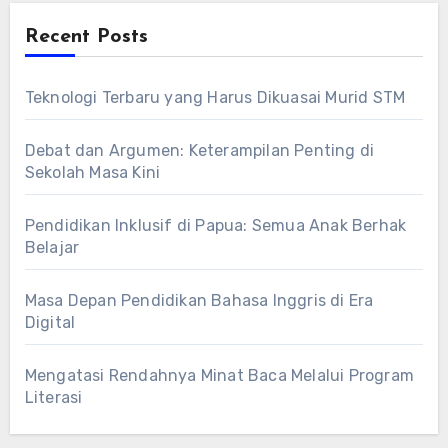
Recent Posts
Teknologi Terbaru yang Harus Dikuasai Murid STM
Debat dan Argumen: Keterampilan Penting di
Sekolah Masa Kini
Pendidikan Inklusif di Papua: Semua Anak Berhak
Belajar
Masa Depan Pendidikan Bahasa Inggris di Era
Digital
Mengatasi Rendahnya Minat Baca Melalui Program
Literasi