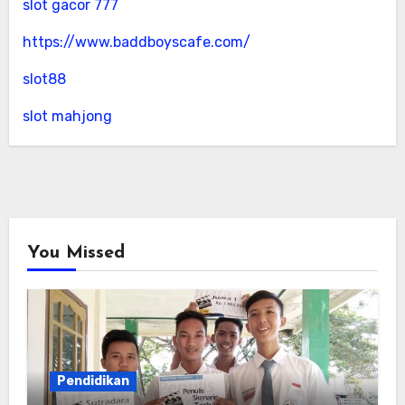
slot gacor 777
https://www.baddboyscafe.com/
slot88
slot mahjong
You Missed
Pendidikan