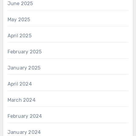
June 2025
May 2025
April 2025
February 2025
January 2025
April 2024
March 2024
February 2024
January 2024