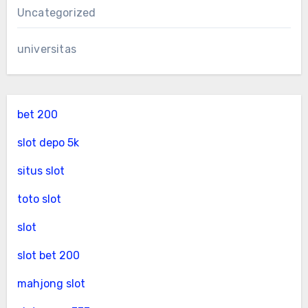
Uncategorized
universitas
bet 200
slot depo 5k
situs slot
toto slot
slot
slot bet 200
mahjong slot