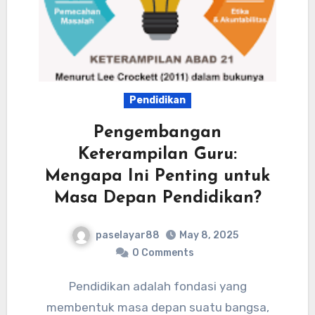
Pendidikan
Pengembangan
Keterampilan Guru:
Mengapa Ini Penting untuk
Masa Depan Pendidikan?
paselayar88
May 8, 2025
0 Comments
Pendidikan adalah fondasi yang
membentuk masa depan suatu bangsa,