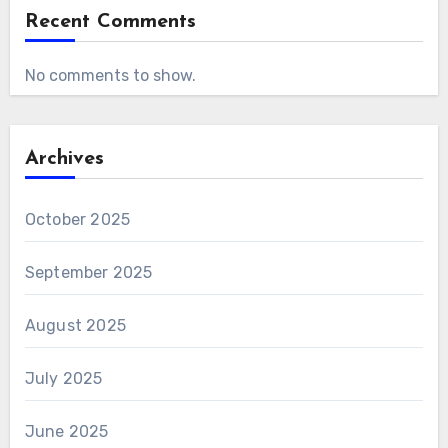
Recent Comments
No comments to show.
Archives
October 2025
September 2025
August 2025
July 2025
June 2025