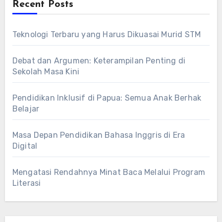
Recent Posts
Teknologi Terbaru yang Harus Dikuasai Murid STM
Debat dan Argumen: Keterampilan Penting di
Sekolah Masa Kini
Pendidikan Inklusif di Papua: Semua Anak Berhak
Belajar
Masa Depan Pendidikan Bahasa Inggris di Era
Digital
Mengatasi Rendahnya Minat Baca Melalui Program
Literasi